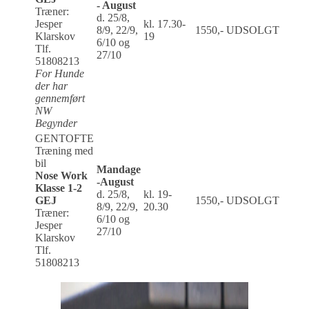
- August
Træner:
d. 25/8,
Jesper
kl. 17.30-
8/9, 22/9,
1550,-
UDSOLGT
Klarskov
19
6/10 og
Tlf.
27/10
51808213
For Hunde
der har
gennemført
NW
Begynder
GENTOFTE
Træning med
bil
Mandage
Nose Work
-August
Klasse 1-2
d. 25/8,
kl. 19-
GEJ
1550,-
UDSOLGT
8/9, 22/9,
20.30
Træner:
6/10 og
Jesper
27/10
Klarskov
Tlf.
51808213