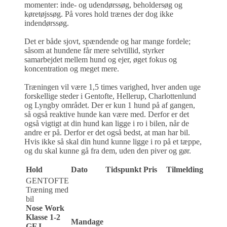
momenter: inde- og udendørssøg, beholdersøg og
køretøjssøg. På vores hold trænes der dog ikke
indendørssøg.
Det er både sjovt, spændende og har mange fordele;
såsom at hundene får mere selvtillid, styrker
samarbejdet mellem hund og ejer, øget fokus og
koncentration og meget mere.
Træningen vil være 1,5 times varighed, hver anden uge
forskellige steder i Gentofte, Hellerup, Charlottenlund
og Lyngby området. Der er kun 1 hund på af gangen,
så også reaktive hunde kan være med. Derfor er det
også vigtigt at din hund kan ligge i ro i bilen, når de
andre er på. Derfor er det også bedst, at man har bil.
Hvis ikke så skal din hund kunne ligge i ro på et tæppe,
og du skal kunne gå fra dem, uden den piver og gør.
Hold
Dato
Tidspunkt
Pris
Tilmelding
GENTOFTE
Træning med
bil
Nose Work
Klasse 1-2
Mandage
GEJ